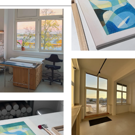
Allemagne (EUR €)
Australie (AUD $)
Autriche (EUR €)
Belgique (EUR €)
Bulgarie (EUR €)
Canada (CAD $)