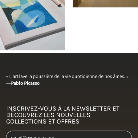
Chypre (EUR €)
Croatie (EUR €)
Danemark (DKK kr.)
Émirats arabes unis
(AED د.إ)
Espagne (EUR €)
Estonie (EUR €)
« L'art lave la poussière de la vie quotidienne de nos âmes. »
États-Unis (USD $)
―
Pablo Picasso
Finlande (EUR €)
France (EUR €)
INSCRIVEZ-VOUS À LA NEWSLETTER ET
Grèce (EUR €)
DÉCOUVREZ LES NOUVELLES
COLLECTIONS ET OFFRES
Hongrie (HUF Ft)
Adresse e-mail
Irlande (EUR €)