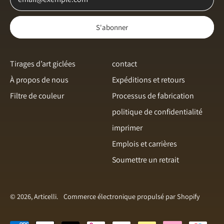
Islande (ISK kr)
S'abonner
Italie (EUR €)
Japon (JPY ¥)
Tirages d’art giclées
contact
Lettonie (EUR €)
À propos de nous
Expéditions et retours
Lituanie (EUR €)
Filtre de couleur
Processus de fabrication
Luxembourg (EUR €)
English
politique de confidentialité
Malte (EUR €)
Italiano
imprimer
Norvège (NOK kr)
français
Emplois et carrières
Nouvelle-Zélande (NZD
Soumettre un retrait
svenska
$)
Español
Pays-Bas (EUR €)
Dansk
Pologne (PLN zł)
© 2026, Articelli.
Commerce électronique propulsé par Shopify
Nederlands
Portugal (EUR €)